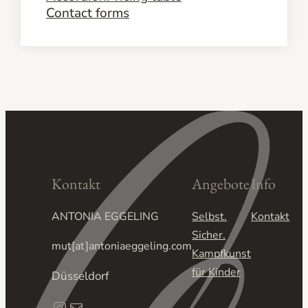
Contact forms
Kontakt
Angebote
Info
ANTONIA EGGELING
Selbst.
Kontakt
Sicher.
mut[at]antoniaeggeling.com
Kampfkunst
für Kinder
Düsseldorf
Instagram
E-Mail