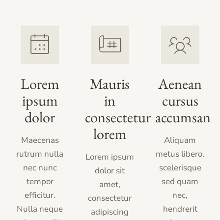
Lorem
Mauris
Aenean
ipsum
in
cursus
dolor
consectetur
accumsan
lorem
Maecenas
Aliquam
rutrum nulla
metus libero,
Lorem ipsum
nec nunc
scelerisque
dolor sit
tempor
sed quam
amet,
efficitur.
nec,
consectetur
Nulla neque
hendrerit
adipiscing