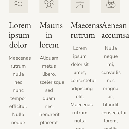
Lorem
Mauris
Maecenas
Aenean
ipsum
in
rutrum
accums
dolor
lorem
Lorem
Nulla
ipsum
neque
Maecenas
Aliquam
dolor sit
mi,
rutrum
metus
amet,
convallis
nulla
libero,
consectetur
nec
nec
scelerisque
adipiscing
magna
nunc
sed
elit.
ac,
tempor
quam
Maecenas
blandit
efficitur.
nec,
rutrum
consectetur
Nulla
hendrerit
nulla
lorem,
neque
placerat
nec
mollis