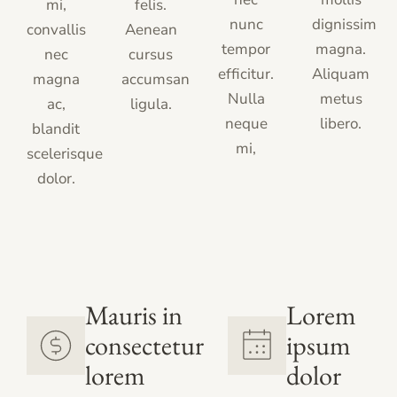
mi,
felis.
nunc
dignissim
convallis
Aenean
tempor
magna.
nec
cursus
efficitur.
Aliquam
magna
accumsan
Nulla
metus
ac,
ligula.
neque
libero.
blandit
mi,
scelerisque
dolor.
Mauris in
Lorem
consectetur
ipsum
lorem
dolor